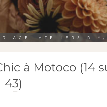
RIAGE, ATELIERS DIY
hic à Motoco (14 s
43)