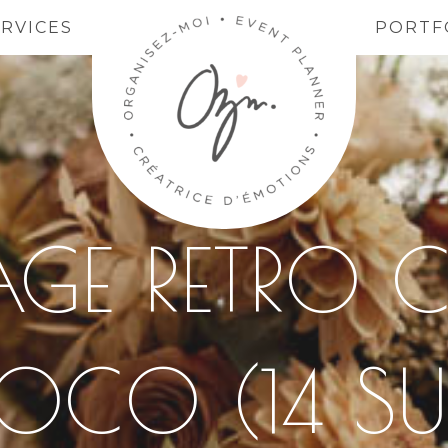
ERVICES
PORTF
GE RETRO 
CO (14 SU