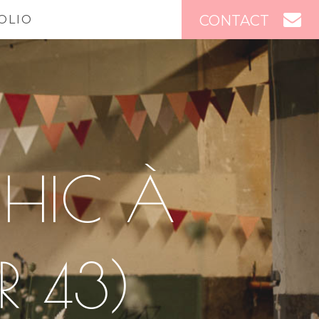
CONTACT
OLIO
CHIC À
 43)