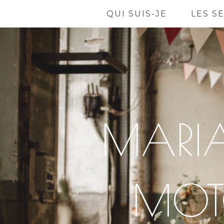
QUI SUIS-JE
LES S
MARIA
MOT