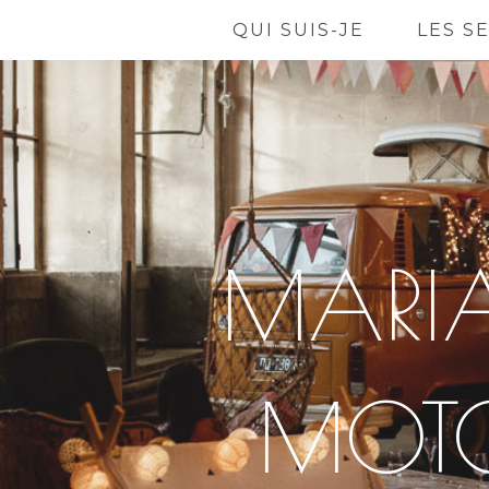
QUI SUIS-JE
LES S
MARIA
MOTO