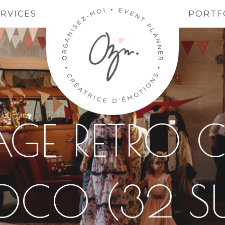
ERVICES
PORTF
GE RETRO 
CO (32 SU