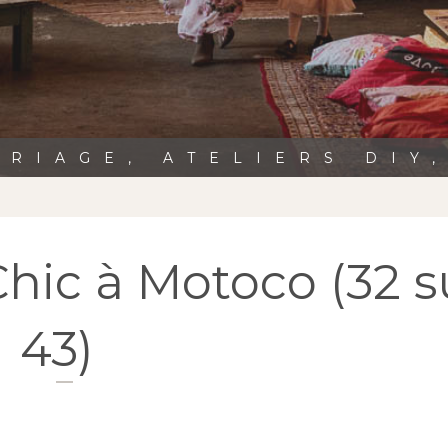
RIAGE, ATELIERS DIY
hic à Motoco (32 s
43)