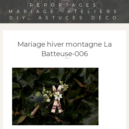
BATTEUSE-006
REPORTAGES
MARIAGE, ATELIERS
DIY, ASTUCES DÉCO
Mariage hiver montagne La
Batteuse-006