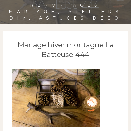
BATTEUSE-444
REPORTAGES
MARIAGE, ATELIERS
DIY, ASTUCES DÉCO
Mariage hiver montagne La
Batteuse-444