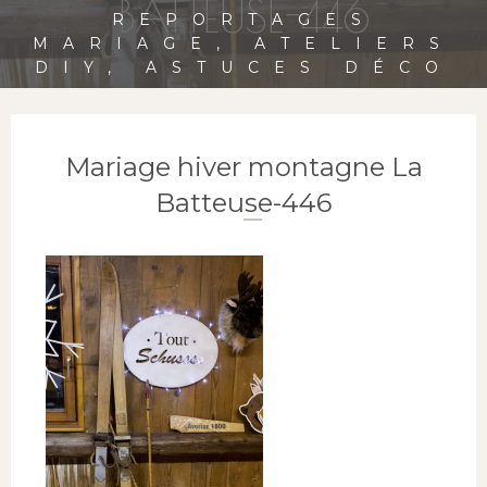
BATTEUSE-446
REPORTAGES
MARIAGE, ATELIERS
DIY, ASTUCES DÉCO
Mariage hiver montagne La
Batteuse-446