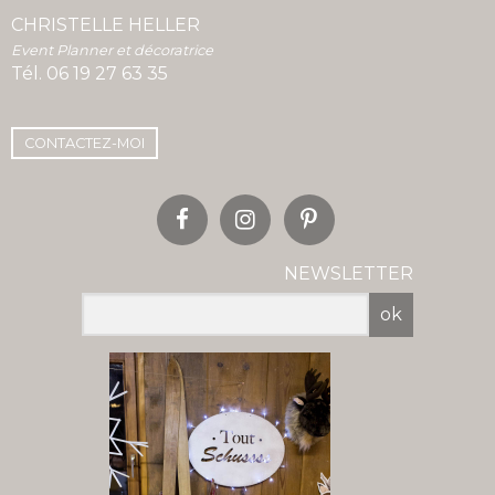
CHRISTELLE HELLER
Event Planner et décoratrice
Tél.
06 19 27 63 35
CONTACTEZ-MOI
NEWSLETTER
ok