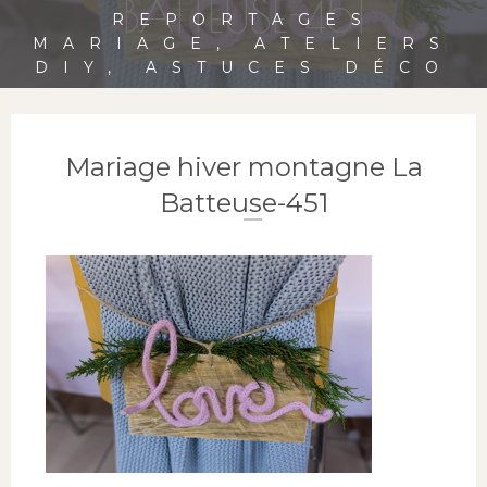
BATTEUSE-451
REPORTAGES
MARIAGE, ATELIERS
DIY, ASTUCES DÉCO
Mariage hiver montagne La
Batteuse-451