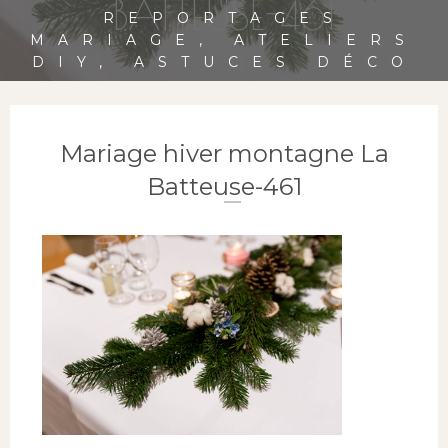
BATTEUSE-461
REPORTAGES
MARIAGE, ATELIERS
DIY, ASTUCES DÉCO
Mariage hiver montagne La
Batteuse-461