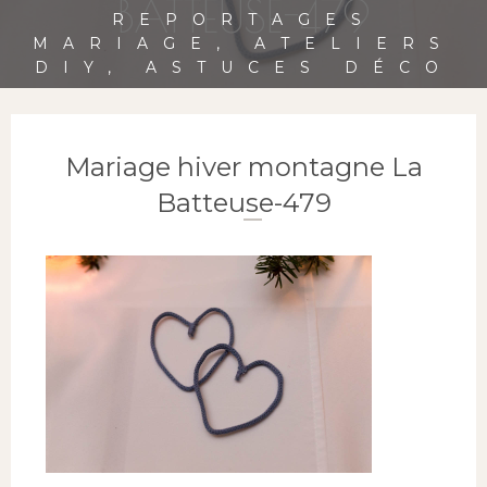
BATTEUSE-479
REPORTAGES
MARIAGE, ATELIERS
DIY, ASTUCES DÉCO
Mariage hiver montagne La
Batteuse-479