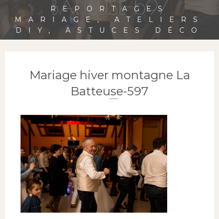
BATTEUSE-597
REPORTAGES
MARIAGE, ATELIERS
DIY, ASTUCES DÉCO
Mariage hiver montagne La
Batteuse-597